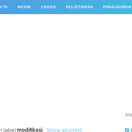
RITA
MESIN
CHASIS
KELISTRIKAN
PENGUKURAN
Art
h label
modifikasi
.
Show all posts