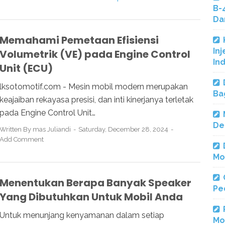
B-
Da
Memahami Pemetaan Efisiensi
Inj
Volumetrik (VE) pada Engine Control
In
Unit (ECU)
lksotomotif.com - Mesin mobil modern merupakan
Ba
keajaiban rekayasa presisi, dan inti kinerjanya terletak
pada Engine Control Unit…
De
Written By
mas Juliandi
Saturday, December 28, 2024
Add Comment
Mo
Menentukan Berapa Banyak Speaker
Pe
Yang Dibutuhkan Untuk Mobil Anda
Untuk menunjang kenyamanan dalam setiap
Mo