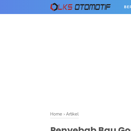
BE
Home
›
Artikel
Penyebab Bau Gos