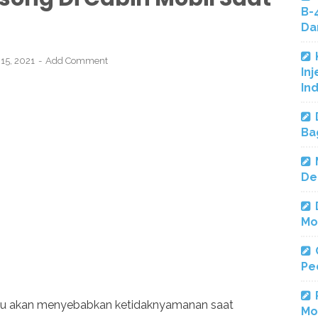
B-
Da
15, 2021
Add Comment
Inj
In
Ba
De
Mo
Pe
tu akan menyebabkan ketidaknyamanan saat
Mo