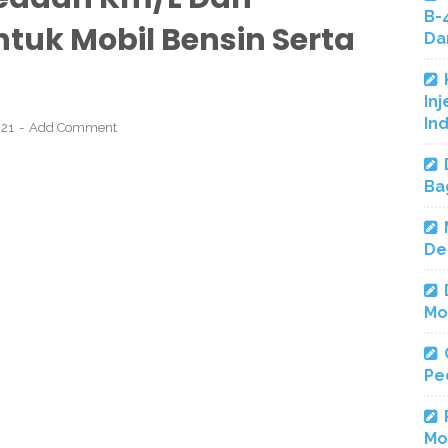
B-
tuk Mobil Bensin Serta
Da
Inj
In
021
Add Comment
Ba
De
Mo
Pe
Mo