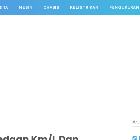
RITA
MESIN
CHASIS
KELISTRIKAN
PENGUKURAN
Art
edaan Km/L Dan