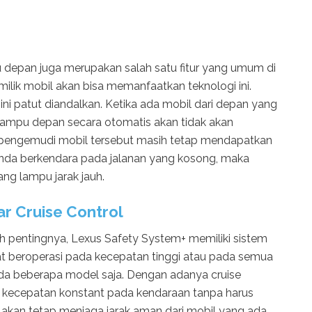
 depan juga merupakan salah satu fitur yang umum di
ilik mobil akan bisa memanfaatkan teknologi ini.
i patut diandalkan. Ketika ada mobil dari depan yang
lampu depan secara otomatis akan tidak akan
ar pengemudi mobil tersebut masih tetap mendapatkan
a Anda berkendara pada jalanan yang kosong, maka
ng lampu jarak jauh.
r Cruise Control
alah pentingnya, Lexus Safety System+ memiliki sistem
t beroperasi pada kecepatan tinggi atau pada semua
pada beberapa model saja. Dengan adanya cruise
 kecepatan konstant pada kendaraan tanpa harus
m akan tetap menjaga jarak aman dari mobil yang ada