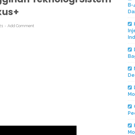
B-
xus+
Da
021
Add Comment
Inj
In
Ba
De
Mo
Pe
Mo