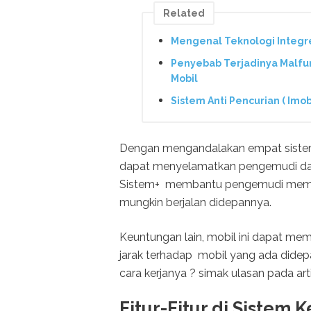
Related
Mengenal Teknologi Integr
Penyebab Terjadinya Malfun
Mobil
Sistem Anti Pencurian ( Imo
Dengan mengandalakan empat sistem k
dapat menyelamatkan pengemudi dari 
Sistem+ membantu pengemudi mempe
mungkin berjalan didepannya.
Keuntungan lain, mobil ini dapat m
jarak terhadap mobil yang ada dide
cara kerjanya ? simak ulasan pada arti
Fitur-Fitur di Sistem