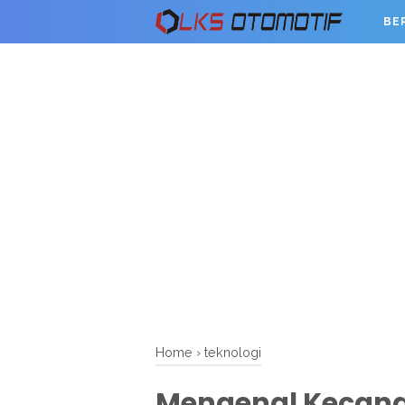
BE
Home
›
teknologi
Mengenal Kecang