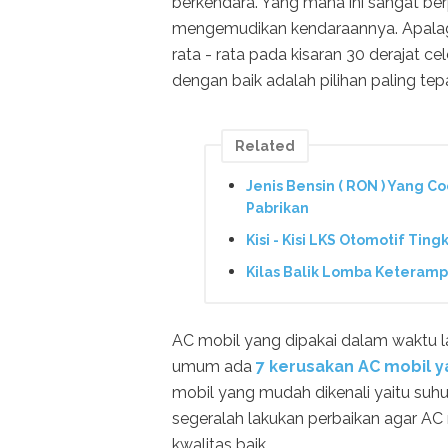
berkendara. Yang mana ini sangat b
mengemudikan kendaraannya. Apalagi
rata - rata pada kisaran 30 derajat c
dengan baik adalah pilihan paling tep
Related
Jenis Bensin ( RON ) Yang C
Pabrikan
Kisi - Kisi LKS Otomotif Tin
Kilas Balik Lomba Keterampi
AC mobil yang dipakai dalam waktu 
umum ada
7 kerusakan AC mobil ya
mobil yang mudah dikenali yaitu suhu
segeralah lakukan perbaikan agar AC
kwalitas baik.