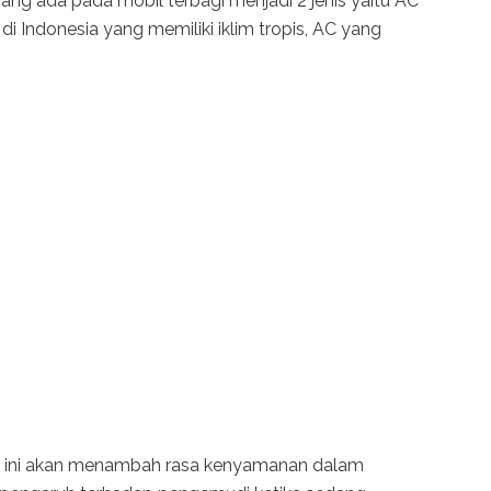
yang ada pada mobil terbagi menjadi 2 jenis yaitu AC
i Indonesia yang memiliki iklim tropis, AC yang
 ini akan menambah rasa kenyamanan dalam