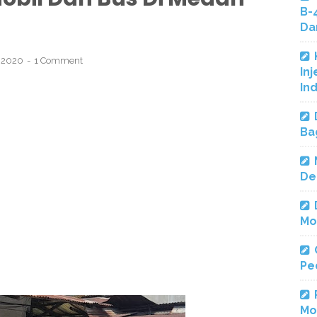
B-
Da
, 2020
1 Comment
Inj
In
Ba
De
Mo
Pe
Mo