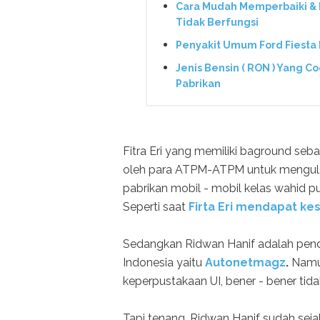
Cara Mudah Memperbaiki & 
Tidak Berfungsi
Penyakit Umum Ford Fiesta
Jenis Bensin ( RON ) Yang C
Pabrikan
Fitra Eri yang memiliki baground seb
oleh para ATPM-ATPM untuk mengulas 
pabrikan mobil - mobil kelas wahid p
Seperti saat
Firta Eri mendapat ke
Sedangkan Ridwan Hanif adalah pendi
Indonesia yaitu
Autonetmagz
.
Namun
keperpustakaan UI, bener - bener tida
Tapi tenang, Ridwan Hanif sudah sej