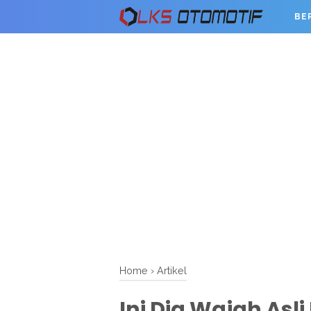
BE
Home
›
Artikel
Ini Dia Wajah Asl