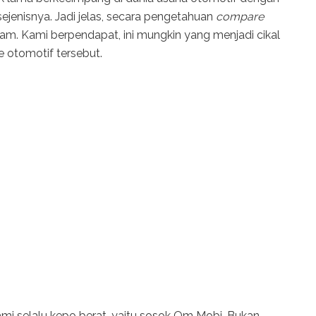
jenisnya. Jadi jelas, secara pengetahuan
compare
am. Kami berpendapat, ini mungkin yang menjadi cikal
e otomotif tersebut.
mi selalu kepo berat, yaitu sosok Om Mobi. Bukan