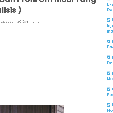
B-
isis )
Da
 12, 2020
26 Comments
Inj
In
Ba
De
Mo
Pe
Mo