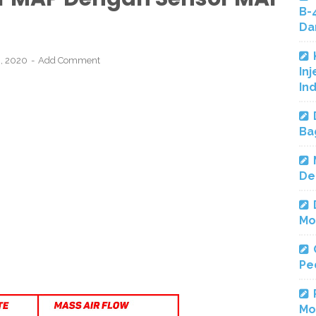
B-
Da
, 2020
Add Comment
Inj
In
Ba
De
Mo
Pe
Mo