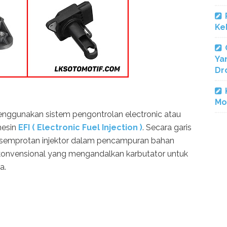
Ke
Ya
Dr
Mo
menggunakan sistem pengontrolan electronic atau
mesin
EFI ( Electronic Fuel Injection )
. Secara garis
n semprotan injektor dalam pencampuran bahan
 konvensional yang mengandalkan karbutator untuk
a.