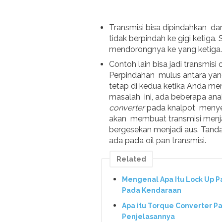
Transmisi bisa dipindahkan dar
tidak berpindah ke gigi ketiga.
mendorongnya ke yang ketiga.
Contoh lain bisa jadi transmisi
Perpindahan mulus antara yan
tetap di kedua ketika Anda m
masalah ini, ada beberapa an
converter
pada knalpot menyen
akan membuat transmisi menj
bergesekan menjadi aus. Tanda 
ada pada oil pan transmisi.
Related
Mengenal Apa Itu Lock Up P
Pada Kendaraan
Apa itu Torque Converter Pa
Penjelasannya