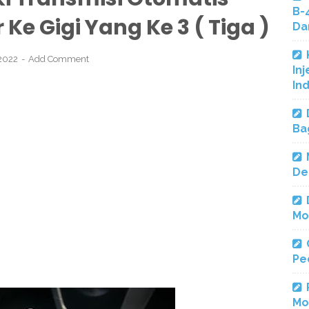
B-
 Ke Gigi Yang Ke 3 ( Tiga )
Da
 2022
Add Comment
Inj
In
Ba
De
Mo
Pe
Mo