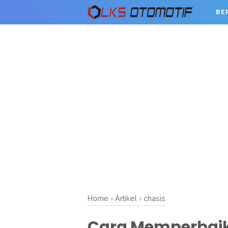
BE
Home
›
Artikel
›
chasis
Cara Memperbaik