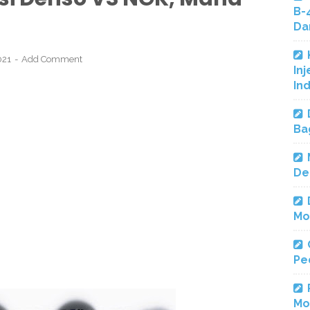
B-
Da
2021
Add Comment
Inj
In
Ba
De
Mo
Pe
Mo