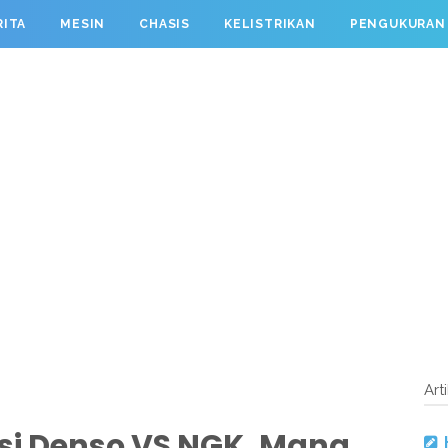
RITA
MESIN
CHASIS
KELISTRIKAN
PENGUKURAN
Art
si Denso VS NGK, Mana