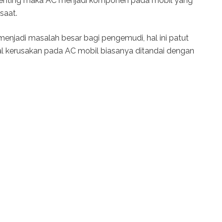
penting maka AC menjadi komponen pada mobil yang
saat.
enjadi masalah besar bagi pengemudi, hal ini patut
wal kerusakan pada AC mobil biasanya ditandai dengan