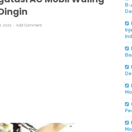
B-
Dingin
Da
6, 2021
Add Comment
Inj
In
Ba
De
Mo
Pe
Mo