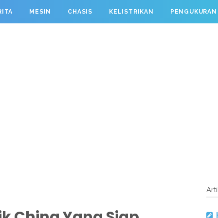
RITA
MESIN
CHASIS
KELISTRIKAN
PENGUKURAN
Art
rik China Yang Siap