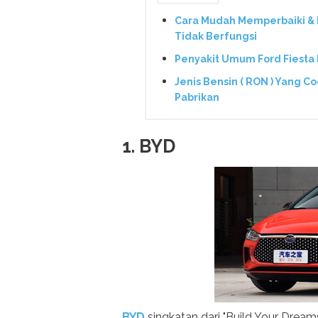
Cara Mudah Memperbaiki & 
Tidak Berfungsi
Penyakit Umum Ford Fiesta
Jenis Bensin ( RON ) Yang C
Pabrikan
1. BYD
BYD
singkatan dari "Build Your Drea