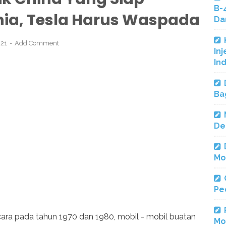
B-
ia, Tesla Harus Waspada
Da
021
Add Comment
Inj
In
Ba
De
Mo
Pe
icara pada tahun 1970 dan 1980, mobil - mobil buatan
Mo