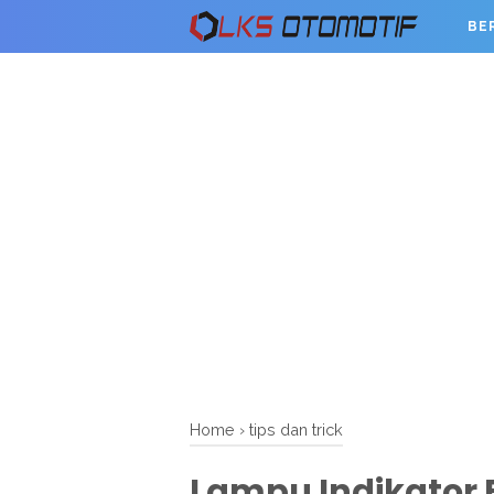
BE
Home
›
tips dan trick
Lampu Indikator B