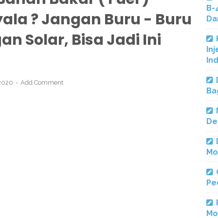
B-
yala ? Jangan Buru - Buru
Da
n Solar, Bisa Jadi Ini
Inj
In
 2020
Add Comment
Ba
De
Mo
Pe
Mo