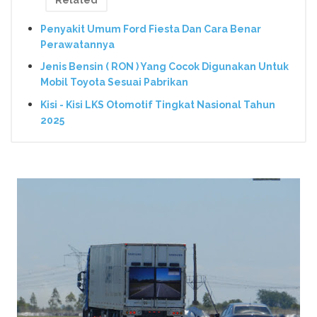
Penyakit Umum Ford Fiesta Dan Cara Benar
Perawatannya
Jenis Bensin ( RON ) Yang Cocok Digunakan Untuk
Mobil Toyota Sesuai Pabrikan
Kisi - Kisi LKS Otomotif Tingkat Nasional Tahun
2025