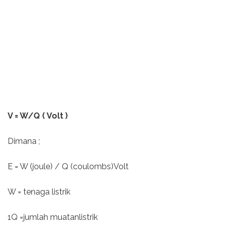
V = W/Q ( Volt )
Dimana ;
E = W (joule) / Q (coulombs)Volt
W = tenaga listrik
1Q =jumlah muatanlistrik