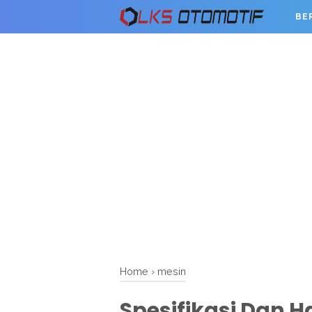
BE
Home
›
mesin
Spesifikasi Dan 