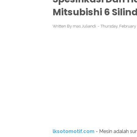
Mitsubishi 6 Silin
Written By
mas Juliandi
Thursday, February
lksotomotif.com
- Mesin adalah s