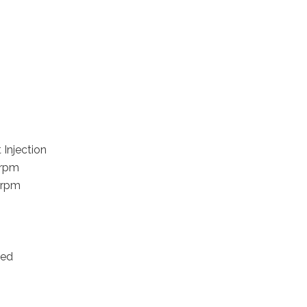
 Injection
 rpm
rpm
ted