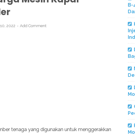
B-
der
Da
 10, 2022
Add Comment
Inj
In
Ba
De
Mo
Pe
umber tenaga yang digunakan untuk menggerakkan
Mo