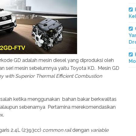
Ke
Ya
Dr
rkode GD adalah mesin diesel yang diproduksi oleh
Mo
kan seri mesin sebelumnya yaitu Toyota KD. Mesin GD
 with Superior Thermal Efficient Combustion
masalah ketika menggunakan bahan bakar berkwalitas
 Walaupun sebenarnya Pertamina merekomendasikan
x.
garis 2.4L (2393cc)
common rail
dengan
variable