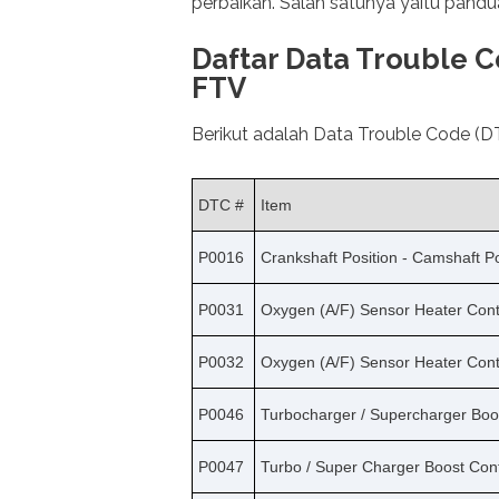
perbaikan. Salah satunya yaitu pan
Daftar Data Trouble C
FTV
Berikut adalah Data Trouble Code (
DTC #
Item
P0016
Crankshaft Position - Camshaft Po
P0031
Oxygen (A/F) Sensor Heater Contr
P0032
Oxygen (A/F) Sensor Heater Contr
P0046
Turbocharger / Supercharger Boos
P0047
Turbo / Super Charger Boost Cont