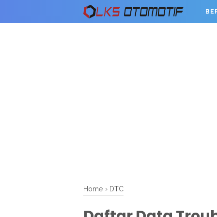
BE
Home
›
DTC
Daftar Data Troub