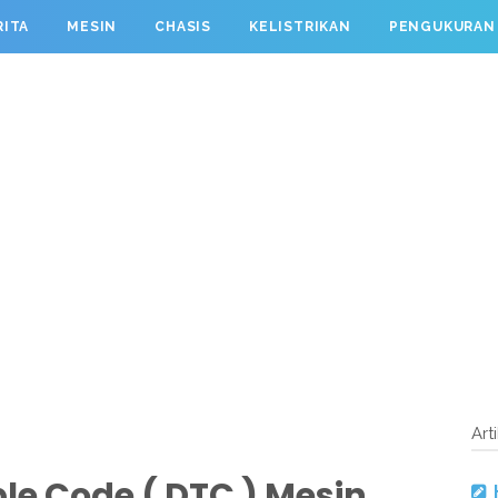
RITA
MESIN
CHASIS
KELISTRIKAN
PENGUKURAN
Art
le Code ( DTC ) Mesin