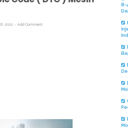
B-
Da
8, 2021
Add Comment
Inj
In
Ba
De
Mo
Pe
Mo