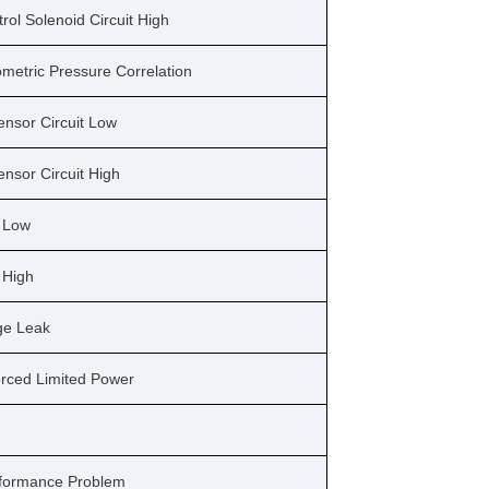
ol Solenoid Circuit High
ometric Pressure Correlation
nsor Circuit Low
nsor Circuit High
o Low
 High
ge Leak
Forced Limited Power
erformance Problem