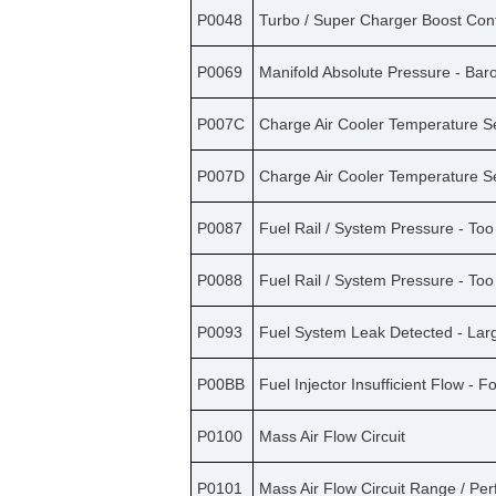
P0048
Turbo / Super Charger Boost Contr
P0069
Manifold Absolute Pressure - Bar
P007C
Charge Air Cooler Temperature Se
P007D
Charge Air Cooler Temperature Se
P0087
Fuel Rail / System Pressure - To
P0088
Fuel Rail / System Pressure - Too
P0093
Fuel System Leak Detected - Lar
P00BB
Fuel Injector Insufficient Flow - 
P0100
Mass Air Flow Circuit
P0101
Mass Air Flow Circuit Range / P