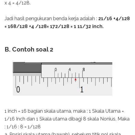
x 4 = 4/128.
Jadi hasil pengukuran benda kerja adalah :
21/16 +4/128
= 168/128 +4 /128= 172/128 = 1 11/32 inch.
B. Contoh soal 2
1 inch = 16 bagian skala utama, maka : 1 Skala Utama =
1/16 Inch dan 1 Skala utama dibagi 8 skala Nonius, Maka
: 1/16 : 8 = 1/128
a. Posisi skala utama (bawah), sebelum titik nol skala