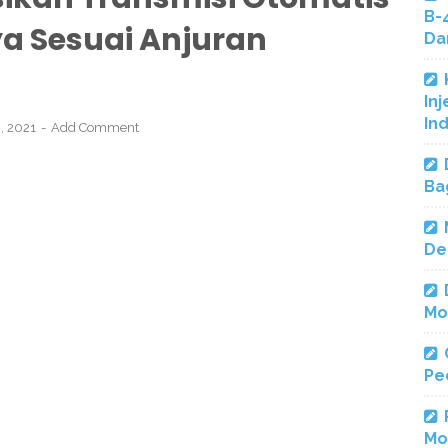
B-
ya Sesuai Anjuran
Da
Inj
In
9, 2021
Add Comment
Ba
De
Mo
Pe
Mo