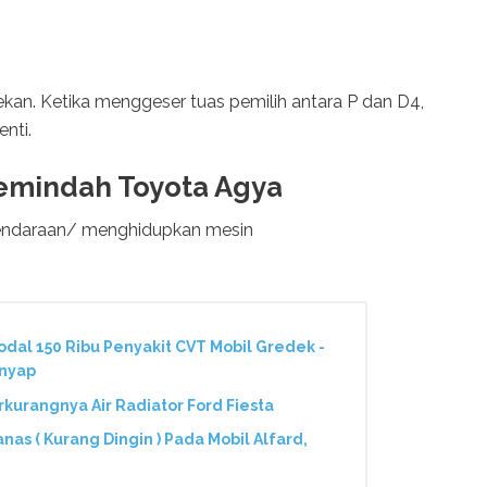
ekan. Ketika menggeser tuas pemilih antara P dan D4,
nti.
 Pemindah Toyota Agya
kendaraan/ menghidupkan mesin
odal 150 Ribu Penyakit CVT Mobil Gredek -
nyap
urangnya Air Radiator Ford Fiesta
as ( Kurang Dingin ) Pada Mobil Alfard,