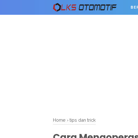
BE
Home
›
tips dan trick
Cara Mengoperas