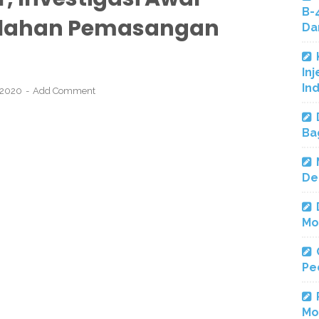
B-
alahan Pemasangan
Da
Inj
In
, 2020
Add Comment
Ba
De
Mo
Pe
Mo