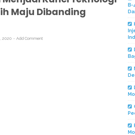
B-
bih Maju Dibanding
Da
Inj
In
9, 2020
Add Comment
Ba
De
Mo
Pe
Mo