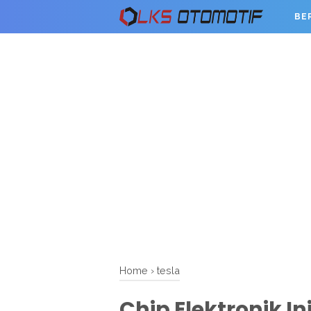
BE
Home
›
tesla
Chip Elektronik I