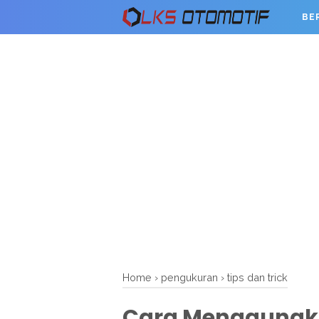
BE
Home
›
pengukuran
›
tips dan trick
Cara Menggunakan