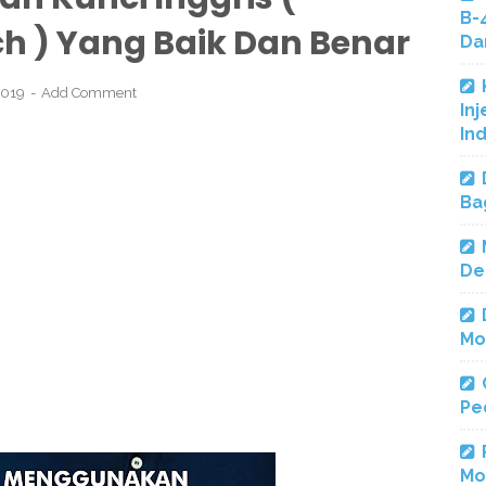
B-
h ) Yang Baik Dan Benar
Da
 2019
Add Comment
Inj
In
Ba
De
Mo
Pe
Mo