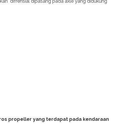
gkan difrensial dipasang pada axle yang didukung
poros propeller yang terdapat pada kendaraan