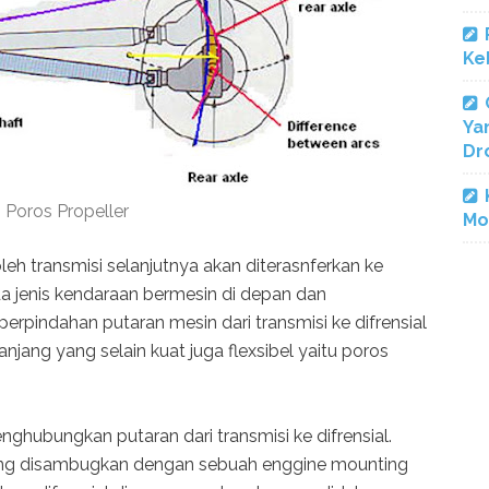
Ke
Ya
Dr
Poros Propeller
Mo
leh transmisi selanjutnya akan diterasnferkan ke
ada jenis kendaraan bermesin di depan dan
erpindahan putaran mesin dari transmisi ke difrensial
ang yang selain kuat juga flexsibel yaitu poros
nghubungkan putaran dari transmisi ke difrensial.
ang disambugkan dengan sebuah enggine mounting