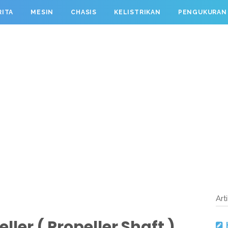
RITA
MESIN
CHASIS
KELISTRIKAN
PENGUKURAN
Art
ller ( Propeller Shaft )