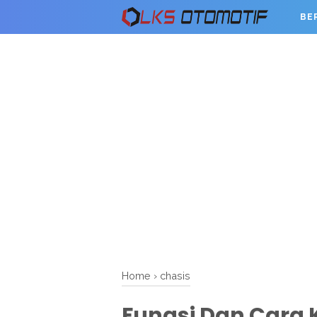
BE
Home
›
chasis
Fungsi Dan Cara 