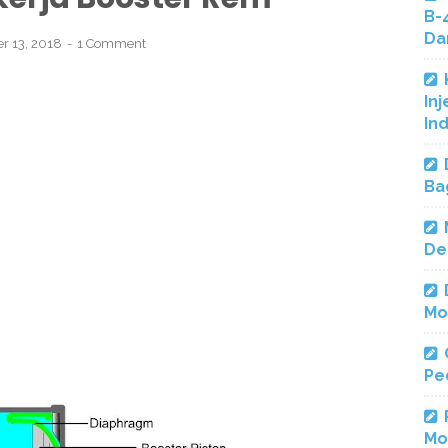
B-
Da
r 13, 2018
1 Comment
Inj
In
Ba
De
Mo
Pe
Mo