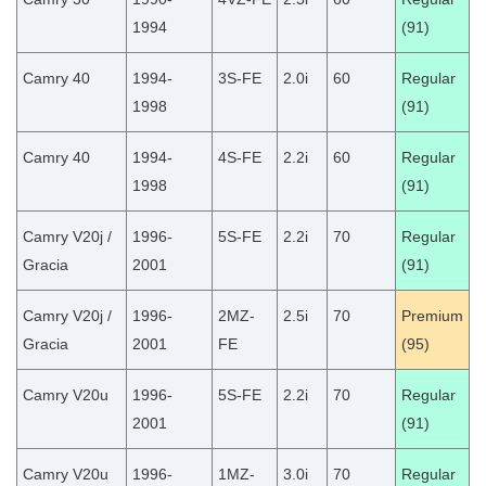
1994
(91)
Camry 40
1994-
3S-FE
2.0i
60
Regular
1998
(91)
Camry 40
1994-
4S-FE
2.2i
60
Regular
1998
(91)
Camry V20j /
1996-
5S-FE
2.2i
70
Regular
Gracia
2001
(91)
Camry V20j /
1996-
2MZ-
2.5i
70
Premium
Gracia
2001
FE
(95)
Camry V20u
1996-
5S-FE
2.2i
70
Regular
2001
(91)
Camry V20u
1996-
1MZ-
3.0i
70
Regular