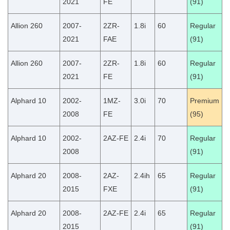
2021
FE
(91)
Allion 260
2007-
2ZR-
1.8i
60
Regular
2021
FAE
(91)
Allion 260
2007-
2ZR-
1.8i
60
Regular
2021
FE
(91)
Alphard 10
2002-
1MZ-
3.0i
70
Premium
2008
FE
(95)
Alphard 10
2002-
2AZ-FE
2.4i
70
Regular
2008
(91)
Alphard 20
2008-
2AZ-
2.4ih
65
Regular
2015
FXE
(91)
Alphard 20
2008-
2AZ-FE
2.4i
65
Regular
2015
(91)