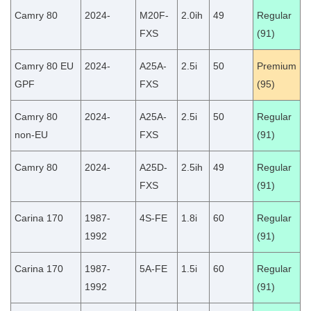
Camry 80
2024-
M20F-
2.0ih
49
Regular
FXS
(91)
Camry 80 EU
2024-
A25A-
2.5i
50
Premium
GPF
FXS
(95)
Camry 80
2024-
A25A-
2.5i
50
Regular
non-EU
FXS
(91)
Camry 80
2024-
A25D-
2.5ih
49
Regular
FXS
(91)
Carina 170
1987-
4S-FE
1.8i
60
Regular
1992
(91)
Carina 170
1987-
5A-FE
1.5i
60
Regular
1992
(91)