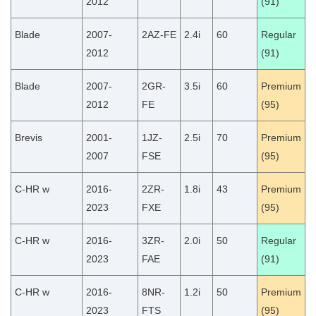
2012
(91)
Blade
2007-
2AZ-FE
2.4i
60
Regular
2012
(91)
Blade
2007-
2GR-
3.5i
60
Premium
2012
FE
(95)
Brevis
2001-
1JZ-
2.5i
70
Premium
2007
FSE
(95)
C-HR w
2016-
2ZR-
1.8i
43
Premium
2023
FXE
(95)
C-HR w
2016-
3ZR-
2.0i
50
Regular
2023
FAE
(91)
C-HR w
2016-
8NR-
1.2i
50
Premium
2023
FTS
(95)