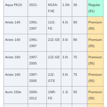
Aqua PK10
2021-
M15A-
1.5ih
36
Regular
FXE
(91)
Aristo 140
1991-
1UZ-
4.0i
80
Premium
1997
FE
(95)
Aristo 140
1991-
2JZ-GE
3.0i
80
Premium
1997
(95)
Aristo 160
1997-
2JZ-GE
3.0i
75
Premium
2005
(95)
Aristo 160
1997-
2JZ-
3.0i
75
Premium
2005
GTE
(95)
Auris 150e
2006-
1NR-
1.3i
55
Premium
2012
FE
(95)