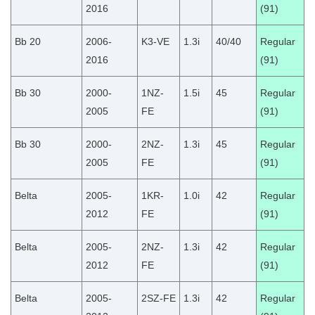
2016
(91)
Bb 20
2006-
K3-VE
1.3i
40/40
Regular
2016
(91)
Bb 30
2000-
1NZ-
1.5i
45
Regular
2005
FE
(91)
Bb 30
2000-
2NZ-
1.3i
45
Regular
2005
FE
(91)
Belta
2005-
1KR-
1.0i
42
Regular
2012
FE
(91)
Belta
2005-
2NZ-
1.3i
42
Regular
2012
FE
(91)
Belta
2005-
2SZ-FE
1.3i
42
Regular