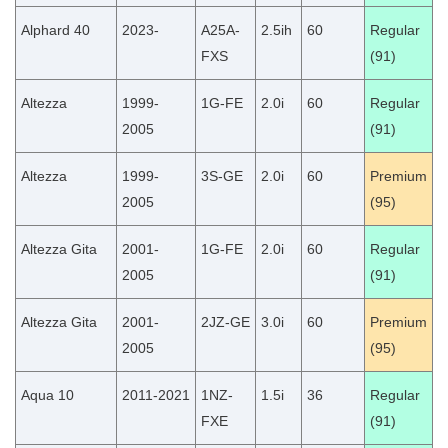
Alphard 40
2023-
A25A-
2.5ih
60
Regular
FXS
(91)
Altezza
1999-
1G-FE
2.0i
60
Regular
2005
(91)
Altezza
1999-
3S-GE
2.0i
60
Premium
2005
(95)
Altezza Gita
2001-
1G-FE
2.0i
60
Regular
2005
(91)
Altezza Gita
2001-
2JZ-GE
3.0i
60
Premium
2005
(95)
Aqua 10
2011-2021
1NZ-
1.5i
36
Regular
FXE
(91)