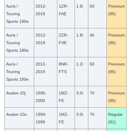
Auris /
2012-
1ZR-
1.6i
50
Premium
Touring
2019
FAE
(95)
Sports 180e
Auris /
2012-
2ZR-
1.8i
45
Premium
Touring
2019
FXE
(95)
Sports 180e
Auris /
2012-
8NR-
1.2i
50
Premium
Touring
2019
FTS
(95)
Sports 180e
Avalon 10j
1995-
1MZ-
3.0i
70
Premium
2000
FE
(95)
Avalon 10u
1994-
1MZ-
3.0i
70
Regular
1999
FE
(91)