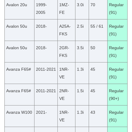
Avalon 20u
1999-
1MZ-
3.0i
70
Regular
2005
FE
(91)
Avalon 50u
2018-
A25A-
2.5i
55 / 61
Regular
FKS
(91)
Avalon 50u
2018-
2GR-
3.5i
50
Regular
FKS
(91)
Avanza F65#
2011-2021
1NR-
1.3i
45
Regular
VE
(91)
Avanza F65#
2011-2021
2NR-
1.5i
45
Regular
VE
(90+)
Avanza W100
2021-
1NR-
1.3i
43
Regular
VE
(91)