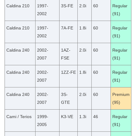
Caldina 210
1997-
3S-FE
2.0i
60
Regular
2002
(91)
Caldina 210
1997-
7A-FE
1.8i
60
Regular
2002
(91)
Caldina 240
2002-
1AZ-
2.0i
60
Regular
2007
FSE
(91)
Caldina 240
2002-
1ZZ-FE
1.8i
60
Regular
2007
(91)
Caldina 240
2002-
3S-
2.0i
60
Premium
2007
GTE
(95)
Cami / Terios
1999-
K3-VE
1.3i
46
Regular
2005
(91)