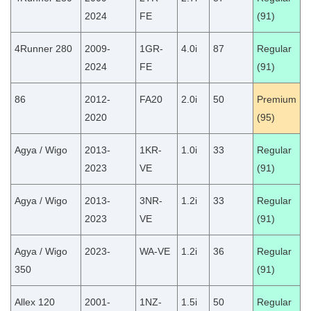
2024
FE
(91)
4Runner 280
2009-
1GR-
4.0i
87
Regular
2024
FE
(91)
86
2012-
FA20
2.0i
50
Premium
2020
(95)
Agya / Wigo
2013-
1KR-
1.0i
33
Regular
2023
VE
(91)
Agya / Wigo
2013-
3NR-
1.2i
33
Regular
2023
VE
(91)
Agya / Wigo
2023-
WA-VE
1.2i
36
Regular
350
(91)
Allex 120
2001-
1NZ-
1.5i
50
Regular