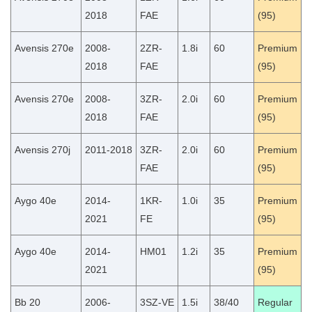
2018
FAE
(95)
Avensis 270e
2008-
2ZR-
1.8i
60
Premium
2018
FAE
(95)
Avensis 270e
2008-
3ZR-
2.0i
60
Premium
2018
FAE
(95)
Avensis 270j
2011-2018
3ZR-
2.0i
60
Premium
FAE
(95)
Aygo 40e
2014-
1KR-
1.0i
35
Premium
2021
FE
(95)
Aygo 40e
2014-
HM01
1.2i
35
Premium
2021
(95)
Bb 20
2006-
3SZ-VE
1.5i
38/40
Regular