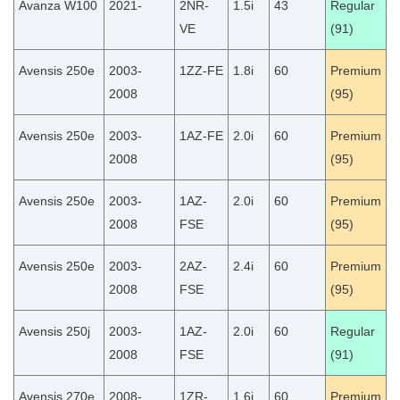
Avanza W100
2021-
2NR-
1.5i
43
Regular
VE
(91)
Avensis 250e
2003-
1ZZ-FE
1.8i
60
Premium
2008
(95)
Avensis 250e
2003-
1AZ-FE
2.0i
60
Premium
2008
(95)
Avensis 250e
2003-
1AZ-
2.0i
60
Premium
2008
FSE
(95)
Avensis 250e
2003-
2AZ-
2.4i
60
Premium
2008
FSE
(95)
Avensis 250j
2003-
1AZ-
2.0i
60
Regular
2008
FSE
(91)
Avensis 270e
2008-
1ZR-
1.6i
60
Premium