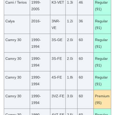
Cami / Terios
1999-
K3-VET
1.3i
46
Regular
2005
(91)
Calya
2016-
3NR-
1.2i
36
Regular
VE
(91)
Camry 30
1990-
3S-GE
2.0i
60
Regular
1994
(91)
Camry 30
1990-
3S-FE
2.0i
60
Regular
1994
(91)
Camry 30
1990-
4S-FE
1.8i
60
Regular
1994
(91)
Camry 30
1990-
3VZ-FE
3.0i
60
Premium
1994
(95)
Camry 30
1990-
4VZ-FE
2.5i
60
Regular