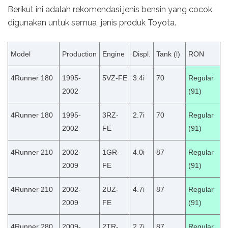
Berikut ini adalah rekomendasi jenis bensin yang cocok
digunakan untuk semua jenis produk Toyota.
Model
Production
Engine
Displ.
Tank (l)
RON
4Runner 180
1995-
5VZ-FE
3.4i
70
Regular
2002
(91)
4Runner 180
1995-
3RZ-
2.7i
70
Regular
2002
FE
(91)
4Runner 210
2002-
1GR-
4.0i
87
Regular
2009
FE
(91)
4Runner 210
2002-
2UZ-
4.7i
87
Regular
2009
FE
(91)
4Runner 280
2009-
2TR-
2.7i
87
Regular