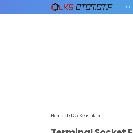
BE
Home
›
DTC
›
Kelistrikan
Terminal Socket 