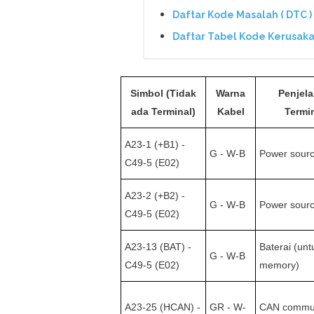
Daftar Kode Masalah ( DTC 
Daftar Tabel Kode Kerusaka
Simbol (Tidak
Warna
Penjel
ada Terminal)
Kabel
Termi
A23-1 (+B1) -
G - W-B
Power sour
C49-5 (E02)
A23-2 (+B2) -
G - W-B
Power sour
C49-5 (E02)
A23-13 (BAT) -
Baterai (un
G - W-B
C49-5 (E02)
memory)
A23-25 (HCAN) -
GR - W-
CAN commun