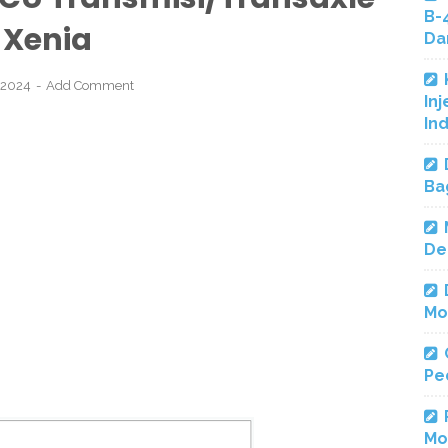
B-
 Xenia
Da
, 2024
Add Comment
Inj
In
Ba
De
Mo
Pe
Mo