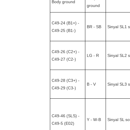
Body ground
ground
C49-24 (B1+) -
BR - SB
Sinyal SL1 
C49-25 (B1-)
C49-26 (C2+) -
LG - R
Sinyal SL2 
C49-27 (C2-)
C49-28 (C3+) -
B - V
Sinyal SL3 
C49-29 (C3-)
C49-46 (SLS) -
Y - W-B
Sinyal SL so
C49-5 (E02)