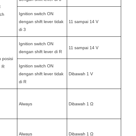
t
Ignition switch ON
tch
dengan shift lever tidak
11 sampai 14 V
di 3
Ignition switch ON
11 sampai 14 V
dengan shift lever di R
h posisi
Ignition switch ON
 R
dengan shift lever tidak
Dibawah 1 V
di R
Always
Dibawah 1 Ω
Always
Dibawah 1 Ω