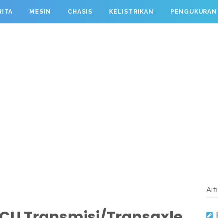
RITA
MESIN
CHASIS
KELISTRIKAN
PENGUKURAN
Art
ECU Transmisi/Transaxle