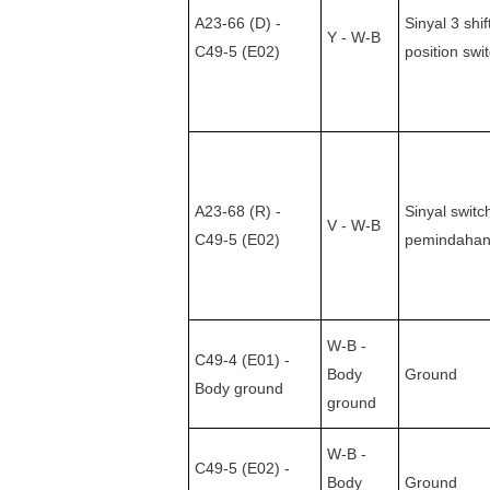
A23-66 (D) -
Sinyal 3 shif
Y - W-B
C49-5 (E02)
position swi
A23-68 (R) -
Sinyal switc
V - W-B
C49-5 (E02)
pemindahan
W-B -
C49-4 (E01) -
Body
Ground
Body ground
ground
W-B -
C49-5 (E02) -
Body
Ground