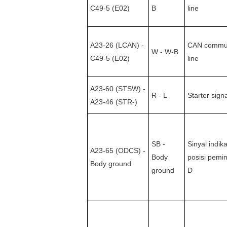
C49-5 (E02)
B
line
A23-26 (LCAN) -
CAN commun
W - W-B
C49-5 (E02)
line
A23-60 (STSW) -
R - L
Starter signa
A23-46 (STR-)
SB -
Sinyal indika
A23-65 (ODCS) -
Body
posisi pemi
Body ground
ground
D