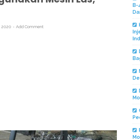
B-
Da
, 2020
Add Comment
Inj
In
Ba
De
Mo
Pe
Mo