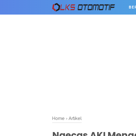
BE
Home
›
Artikel
Ngecas AKI Meng