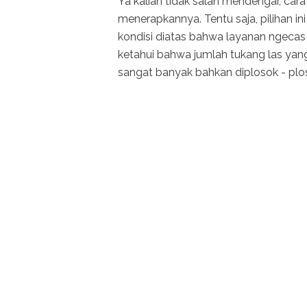
Ya kalian tidak salah mendengar, car
menerapkannya. Tentu saja, pilihan in
kondisi diatas bahwa layanan ngecas a
ketahui bahwa jumlah tukang las yan
sangat banyak bahkan diplosok - plo