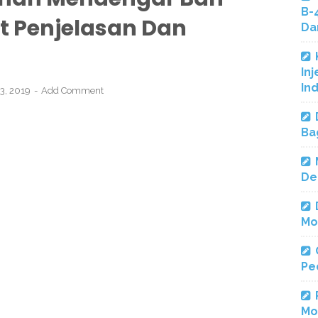
B-
ut Penjelasan Dan
Da
Inj
In
13, 2019
Add Comment
Ba
De
Mo
Pe
Mo