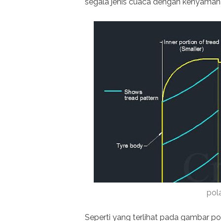
segala jenis cuaca dengan kenyaman
pol
Seperti yang terlihat pada gambar po