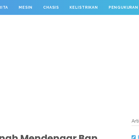
RITA
MESIN
CHASIS
KELISTRIKAN
PENGUKURAN
Art
rnah Mendengar Ban