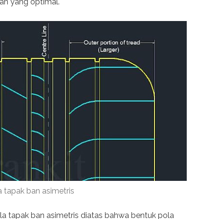
an yang optimal.
a tapak ban asimetris
la tapak ban asimetris diatas bahwa bentuk pola