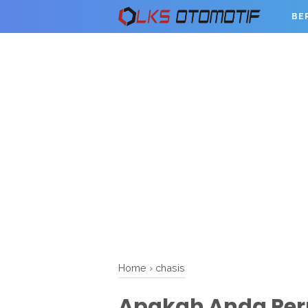
BE
Home
›
chasis
Apakah Anda Pe