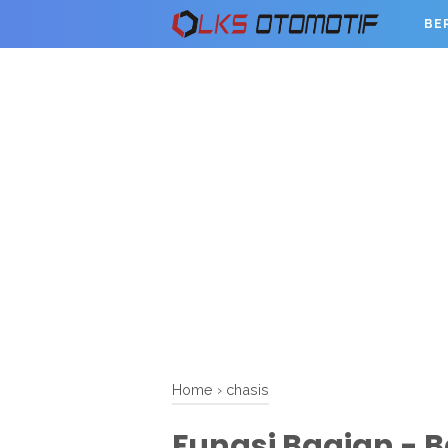
BE
Home
›
chasis
Fungsi Bagian - B