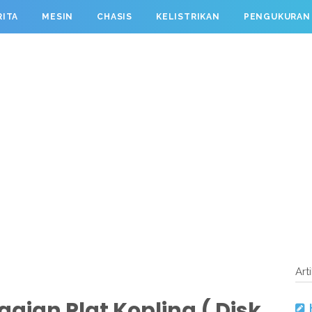
RITA
MESIN
CHASIS
KELISTRIKAN
PENGUKURAN
Art
agian Plat Kopling ( Disk