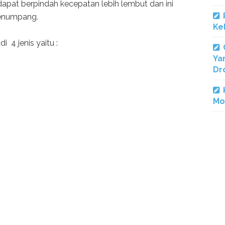
pat berpindah kecepatan lebih lembut dan ini
enumpang.
Ke
 4 jenis yaitu :
Ya
Dr
Mo