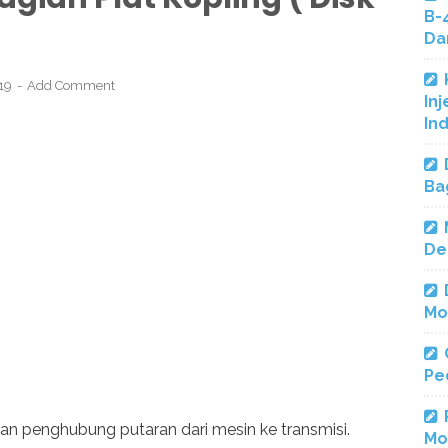
B-
Da
019
Add Comment
Inj
In
Ba
De
Mo
Pe
an penghubung putaran dari mesin ke transmisi.
Mo