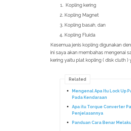
Kopling kering
Kopling Magnet
Kopling basah, dan
Kopling Fluida
Kesemua jenis kopling digunakan den
ini saya akan membahas mengenai sal
kering yaitu plat kopling ( disk cluth
Related
Mengenal Apa Itu Lock Up P
Pada Kendaraan
Apa itu Torque Converter Pa
Penjelasannya
Panduan Cara Benar Melakuka