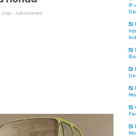
B-
Da
, 2019
Add Comment
Inj
In
Ba
De
Mo
Pe
Mo