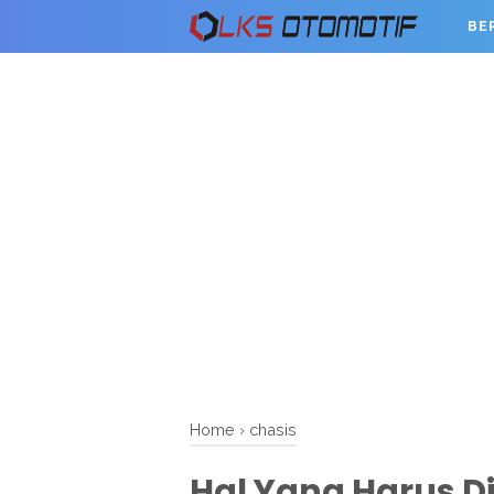
BE
Home
›
chasis
Hal Yang Harus D