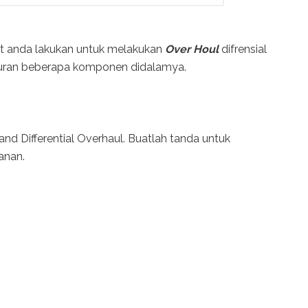
at anda lakukan untuk melakukan
Over Houl
difrensial
kuran beberapa komponen didalamya.
r
tand Differential Overhaul. Buatlah tanda untuk
anan.