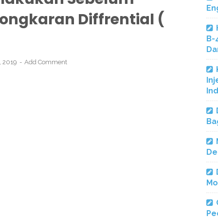
En
gkaran Diffrential (
B-
Da
5, 2019
Add Comment
Inj
In
Ba
De
Mo
Pe