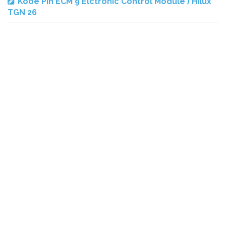
Kode Pin ECM 9 Elctronic Control Module ) Hilux
TGN 26