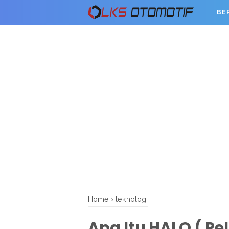
BE
Home
›
teknologi
Apa Itu HALO ( Pe