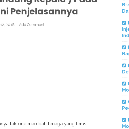
B-
 Ini Penjelasannya
Da
12, 2018
Add Comment
Inj
In
Ba
De
Mo
Pe
hanya faktor penambah tenaga yang terus
Mo