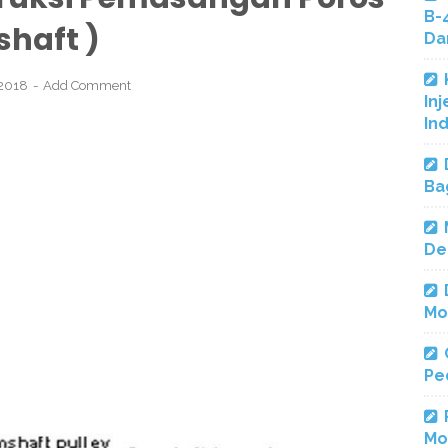
B-
haft )
Da
 2018
Add Comment
Inj
In
Ba
De
Mo
Pe
Mo