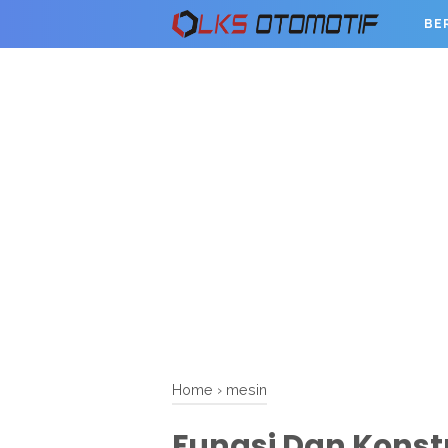
BE
Home
›
mesin
Fungsi Dan Kons