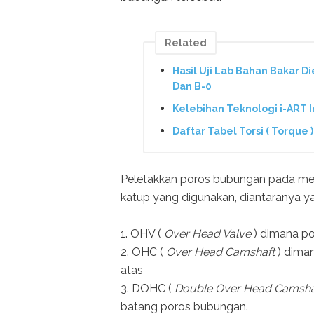
Related
Hasil Uji Lab Bahan Bakar 
Dan B-0
Kelebihan Teknologi i-ART I
Daftar Tabel Torsi ( Torque 
Peletakkan poros bubungan pada mesi
katup yang digunakan, diantaranya yai
1. OHV (
Over Head Valve
) dimana po
2. OHC (
Over Head Camshaft
) diman
atas
3. DOHC (
Double Over Head Camsha
batang poros bubungan.