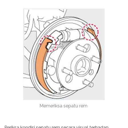
Memeriksa sepatu rem
Periksa kondisi sepatu rem secara visual terhadap