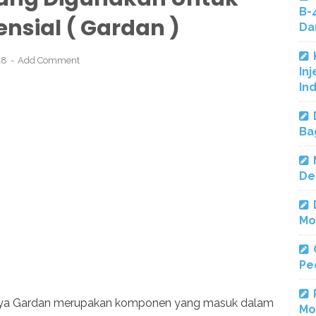
B-
nsial ( Gardan )
Da
018
Add Comment
Inj
In
Ba
De
Mo
Pe
utnya Gardan merupakan komponen yang masuk dalam
Mo