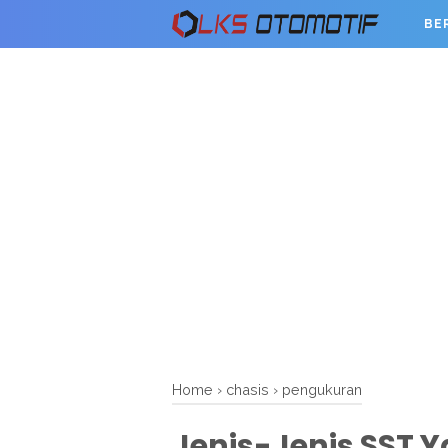
BE
Home
›
chasis
›
pengukuran
Jenis-Jenis SST 