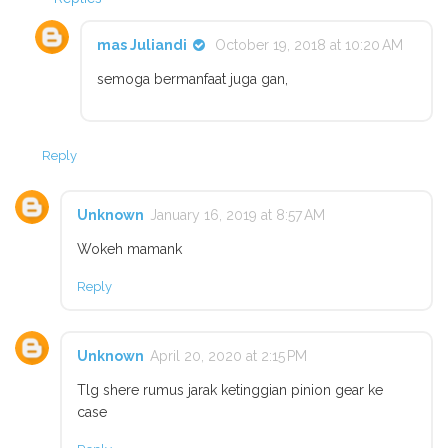
mas Juliandi
October 19, 2018 at 10:20 AM
semoga bermanfaat juga gan,
Reply
Unknown
January 16, 2019 at 8:57 AM
Wokeh mamank
Reply
Unknown
April 20, 2020 at 2:15 PM
Tlg shere rumus jarak ketinggian pinion gear ke
case