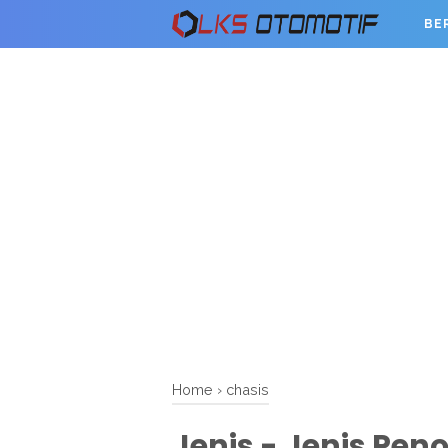
BE
Home
›
chasis
Jenis - Jenis Pe