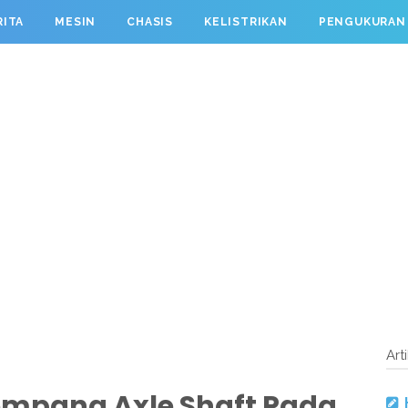
RITA
MESIN
CHASIS
KELISTRIKAN
PENGUKURAN
Art
nompang Axle Shaft Pada