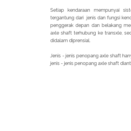
Setiap kendaraan mempunyai sis
tergantung dari jenis dan fungsi ke
penggerak depan dan belakang memp
axle shaft terhubung ke transxle, s
didalam diprensial.
Jenis - jenis penopang axle shaft h
jenis - jenis penopang axle shaft dian