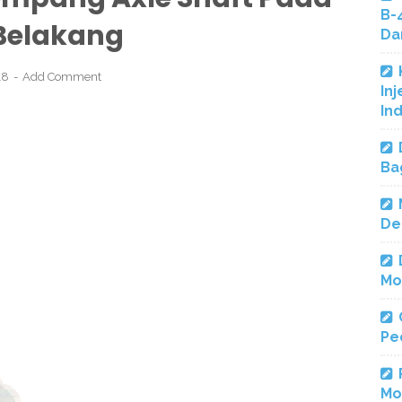
B-
Belakang
Da
018
Add Comment
Inj
In
Ba
De
Mo
Pe
Mo