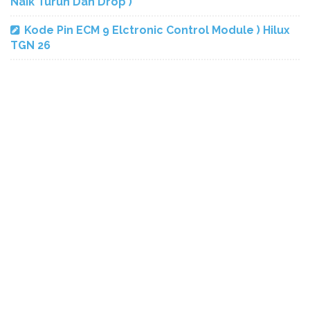
Naik Turun Dan Drop )
Kode Pin ECM 9 Elctronic Control Module ) Hilux
TGN 26