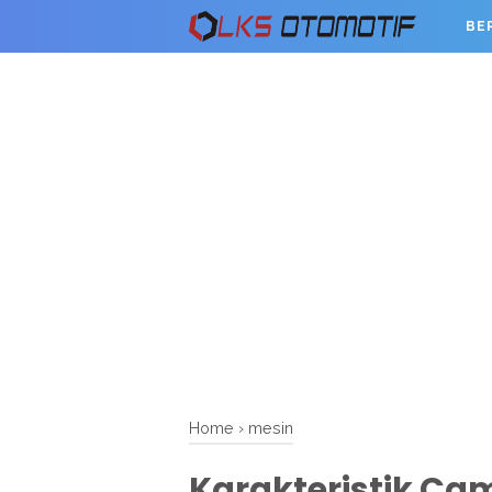
BE
Home
›
mesin
Karakteristik C