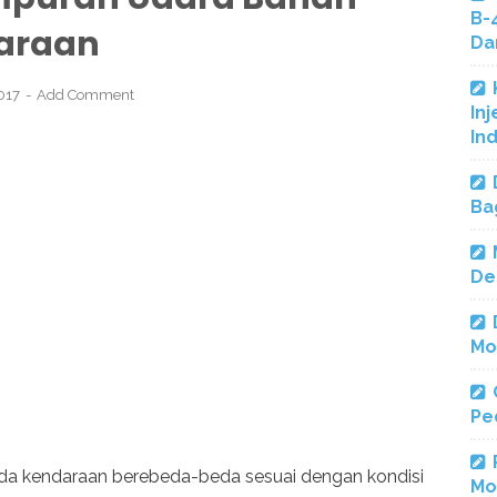
B-
araan
Da
2017
Add Comment
Inj
In
Ba
De
Mo
Pe
da kendaraan berebeda-beda sesuai dengan kondisi
Mo